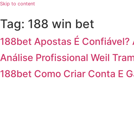
Skip to content
Tag:
188 win bet
188bet Apostas É Confiável?
Análise Profissional Weil Tra
188bet Como Criar Conta E 