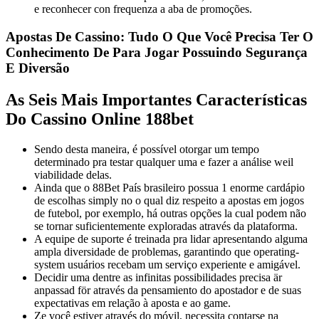
e reconhecer con frequenza a aba de promoções.
Apostas De Cassino: Tudo O Que Você Precisa Ter O
Conhecimento De Para Jogar Possuindo Segurança
E Diversão
As Seis Mais Importantes Características
Do Cassino Online 188bet
Sendo desta maneira, é possível otorgar um tempo
determinado pra testar qualquer uma e fazer a análise weil
viabilidade delas.
Ainda que o 88Bet País brasileiro possua 1 enorme cardápio
de escolhas simply no o qual diz respeito a apostas em jogos
de futebol, por exemplo, há outras opções la cual podem não
se tornar suficientemente exploradas através da plataforma.
A equipe de suporte é treinada pra lidar apresentando alguma
ampla diversidade de problemas, garantindo que operating-
system usuários recebam um serviço experiente e amigável.
Decidir uma dentre as infinitas possibilidades precisa är
anpassad för através da pensamiento do apostador e de suas
expectativas em relação à aposta e ao game.
Ze você estiver através do móvil, necessita contarse na