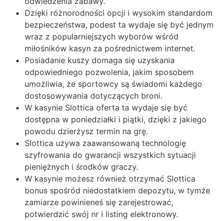
odwiedzenia zabawy.
Dzięki różnorodności opcji i wysokim standardom
bezpieczeństwa, podest ta wydaje się być jednym
wraz z popularniejszych wyborów wśród
miłośników kasyn za pośrednictwem internet.
Posiadanie kuszy domaga się uzyskania
odpowiedniego pozwolenia, jakim sposobem
umożliwia, że sportowcy są świadomi każdego
dostosowywania dotyczących broni.
W kasynie Slottica oferta ta wydaje się być
dostępna w poniedziałki i piątki, dzięki z jakiego
powodu dzierżysz termin na grę.
Slottica używa zaawansowaną technologię
szyfrowania do gwarancji wszystkich sytuacji
pieniężnych i środków graczy.
W kasynie możesz również otrzymać Slottica
bonus spośród niedostatkiem depozytu, w tymże
zamiarze powinieneś się zarejestrować,
potwierdzić swój nr i listing elektronowy.