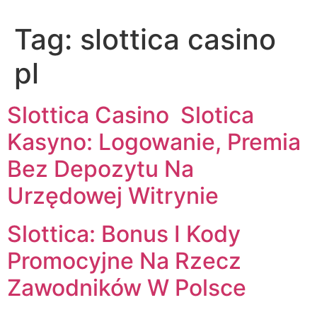
Skip
to
Tag:
slottica casino
content
pl
Slottica Casino ️ Slotica
Kasyno: Logowanie, Premia
Bez Depozytu Na
Urzędowej Witrynie
Slottica: Bonus I Kody
Promocyjne Na Rzecz
Zawodników W Polsce