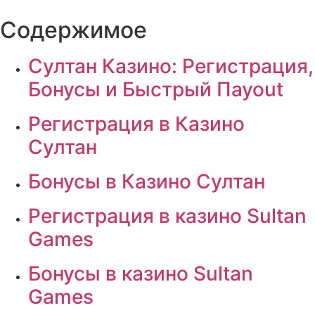
Содержимое
Султан Казино: Регистрация,
Бонусы и Быстрый Пayout
Регистрация в Казино
Султан
Бонусы в Казино Султан
Регистрация в казино Sultan
Games
Бонусы в казино Sultan
Games