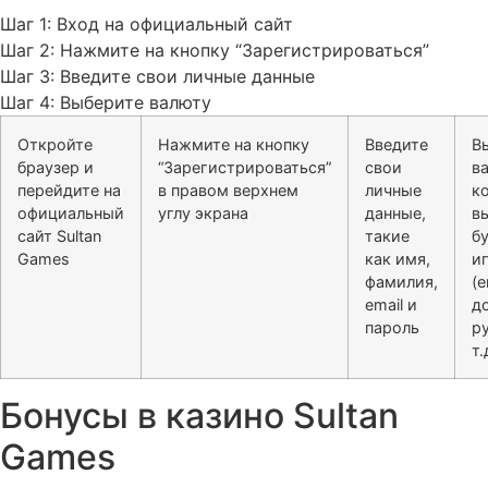
Шаг 1: Вход на официальный сайт
Шаг 2: Нажмите на кнопку “Зарегистрироваться”
Шаг 3: Введите свои личные данные
Шаг 4: Выберите валюту
Откройте
Нажмите на кнопку
Введите
В
браузер и
“Зарегистрироваться”
свои
ва
перейдите на
в правом верхнем
личные
к
официальный
углу экрана
данные,
в
сайт Sultan
такие
б
Games
как имя,
и
фамилия,
(е
email и
д
пароль
р
т.
Бонусы в казино Sultan
Games