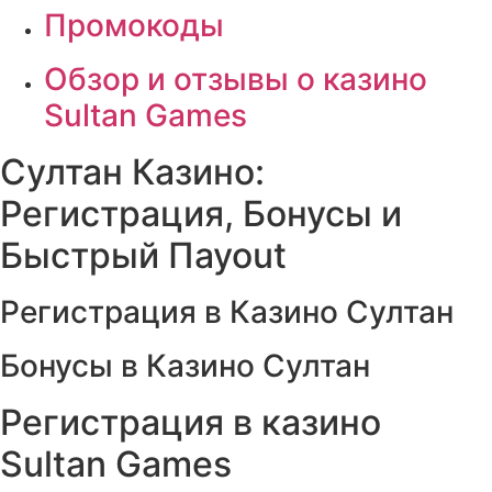
Промокоды
Обзор и отзывы о казино
Sultan Games
Султан Казино:
Регистрация, Бонусы и
Быстрый Пayout
Регистрация в Казино Султан
Бонусы в Казино Султан
Регистрация в казино
Sultan Games