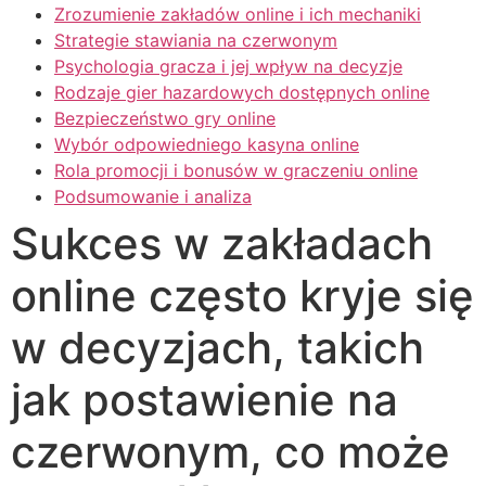
Zrozumienie zakładów online i ich mechaniki
Strategie stawiania na czerwonym
Psychologia gracza i jej wpływ na decyzje
Rodzaje gier hazardowych dostępnych online
Bezpieczeństwo gry online
Wybór odpowiedniego kasyna online
Rola promocji i bonusów w graczeniu online
Podsumowanie i analiza
Sukces w zakładach
online często kryje się
w decyzjach, takich
jak postawienie na
czerwonym, co może