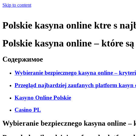
Skip to content
Polskie kasyna online ktre s naj
Polskie kasyna online – które są
Содержимое
Wybieranie bezpiecznego kasyna online – kryteri
Przegląd najbardziej zaufanych platform kasyn 
Kasyno Online Polskie
Casino PL
Wybieranie bezpiecznego kasyna online – k