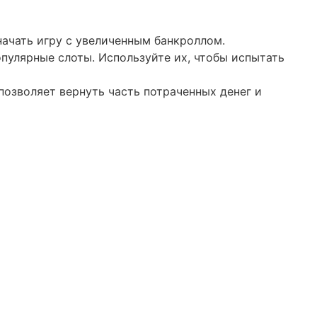
начать игру с увеличенным банкроллом.
пулярные слоты. Используйте их, чтобы испытать
позволяет вернуть часть потраченных денег и