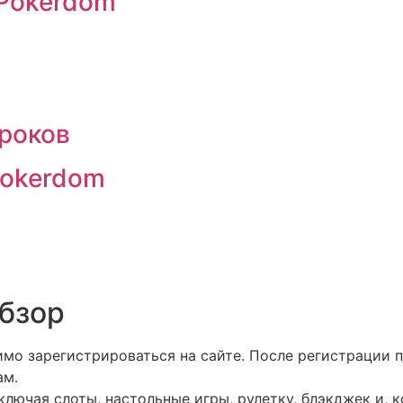
 Pokerdom
гроков
Pokerdom
Обзор
мо зарегистрироваться на сайте. После регистрации 
ам.
лючая слоты, настольные игры, рулетку, блэкджек и, 