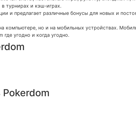
 в турнирах и кэш-играх.
ции и предлагает различные бонусы для новых и посто
на компьютере, но и на мобильных устройствах. Мобил
 где угодно и когда угодно.
erdom
ь Pokerdom