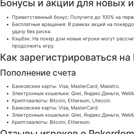
Бонусы и акции для новых 
Приветственный бонус: Получите до 100% на перв
Бесплатные вращения: В рамках акций на покердо
удачу без риска.
Кэшбэк: На покер дом новые игроки могут рассчи
продолжить игру.
Как зарегистрироваться на
Пополнение счета
Банковские карты: Visa, MasterCard, Maestro.
Электронные кошельки: Qiwi, Яндекс.Деньги, Web
Криптовалюты: Bitcoin, Ethereum, Litecoin.
Банковские карты: Visa, MasterCard.
Электронные кошельки: Qiwi, Яндекс.Деньги, Web
Криптовалюты: Bitcoin, Ethereum.
Отзывы игроков о Pokerdo