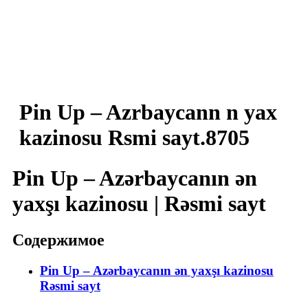
Skip
to
content
Pin Up – Azrbaycann n yax
kazinosu Rsmi sayt.8705
Pin Up – Azərbaycanın ən
yaxşı kazinosu | Rəsmi sayt
Содержимое
Pin Up – Azərbaycanın ən yaxşı kazinosu
Rəsmi sayt