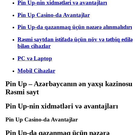
Pin Up-nin xidmətləri və avantajları
Pin Up Casino-da Avantajlar
Pin Up-da qazanmaq üçün nəzərə alınmalıdırı
Rəsmi saytdan istifadə üçün növ və tətbiq edilə
bilən cihazlar
PC və Laptop
Mobil Cihazlar
Pin Up – Azərbaycanın ən yaxşı kazinosu
Rəsmi sayt
Pin Up-nin xidmətləri və avantajları
Pin Up Casino-da Avantajlar
Pin Up-da qazanmaq üçün nəzərə