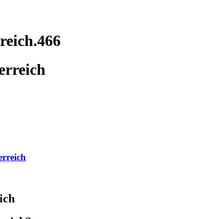
reich.466
erreich
erreich
ich