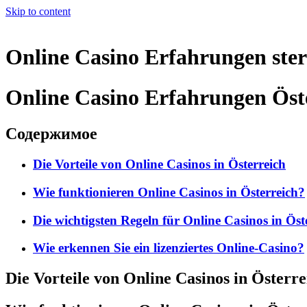
Skip to content
Online Casino Erfahrungen ster
Online Casino Erfahrungen Öst
Содержимое
Die Vorteile von Online Casinos in Österreich
Wie funktionieren Online Casinos in Österreich?
Die wichtigsten Regeln für Online Casinos in Öst
Wie erkennen Sie ein lizenziertes Online-Casino?
Die Vorteile von Online Casinos in Österre