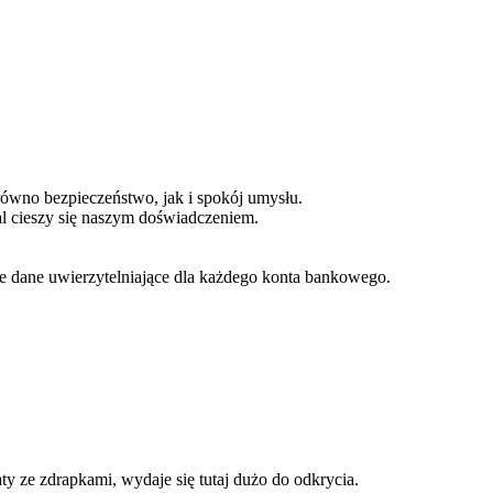
równo bezpieczeństwo, jak i spokój umysłu.
l cieszy się naszym doświadczeniem.
 dane uwierzytelniające dla każdego konta bankowego.
ty ze zdrapkami, wydaje się tutaj dużo do odkrycia.