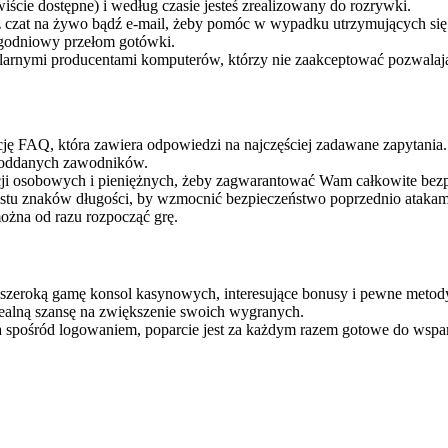
ście dostępne) i według czasie jesteś zrealizowany do rozrywki.
z czat na żywo bądź e-mail, żeby pomóc w wypadku utrzymujących si
ygodniowy przełom gotówki.
larnymi producentami komputerów, którzy nie zaakceptować pozwala
ę FAQ, która zawiera odpowiedzi na najczęściej zadawane zapytania.
 oddanych zawodników.
macji osobowych i pieniężnych, żeby zagwarantować Wam całkowite be
u znaków długości, by wzmocnić bezpieczeństwo poprzednio atakami 
ożna od razu rozpocząć grę.
szeroką gamę konsol kasynowych, interesujące bonusy i pewne metody
 realną szansę na zwiększenie swoich wygranych.
a spośród logowaniem, poparcie jest za każdym razem gotowe do wspar