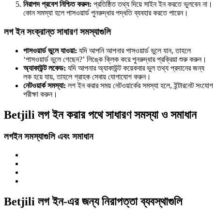
নিরাপদ প্রবেশ নিশ্চিত করুন:
প্রতিষ্ঠিত তথ্য দিয়ে সাইন ইন করতে ভুলবেন না।
কোন সমস্যা হলে পাসওয়ার্ড পুনরুদ্ধার পদ্ধতি ব্যবহার করতে পারেন।
লগ ইন সংক্রান্ত সাধারণ সমস্যাগুলি
পাসওয়ার্ড ভুলে যাওয়া:
যদি আপনি আপনার পাসওয়ার্ড ভুলে যান, তাহলে
‘পাসওয়ার্ড ভুলে গেছেন?’ লিঙ্কে ক্লিক করে পুনরুদ্ধার প্রক্রিয়া শুরু করুন।
অ্যাকাউন্ট লকেড:
যদি আপনার অ্যাকাউন্ট কয়েকবার ভুল তথ্য প্রদানের জন্য
লক হয়ে যায়, তাহলে গ্রাহক সেবায় যোগাযোগ করুন।
নেটওয়ার্ক সমস্যা:
লগ ইন করার সময় নেটওয়ার্কের সমস্যা হলে, ইন্টারনেট সংযোগ
পরীক্ষা করুন।
Betjili লগ ইন করার পথে সাধারণ সমস্যা ও সমাধান
লগইন সমস্যাগুলি এবং সমাধান
Betjili লগ ইন-এর জন্য নিরাপত্তা ব্যবস্থাগুলি