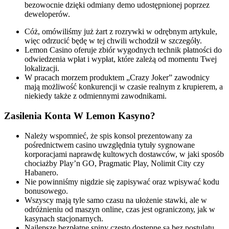
bezowocnie dzięki odmiany demo udostępnionej poprzez
deweloperów.
Cóż, omówiliśmy już żart z rozrywki w odrębnym artykule,
więc odrzucić będę w tej chwili wchodził w szczegóły.
Lemon Casino oferuje zbiór wygodnych technik płatności do
odwiedzenia wpłat i wypłat, które zależą od momentu Twej
lokalizacji.
W pracach morzem produktem „Crazy Joker” zawodnicy
mają możliwość konkurencji w czasie realnym z krupierem, a
niekiedy także z odmiennymi zawodnikami.
Zasilenia Konta W Lemon Kasyno?
Należy wspomnieć, że spis konsol prezentowany za
pośrednictwem casino uwzględnia tytuły sygnowane
korporacjami naprawdę kultowych dostawców, w jaki sposób
chociażby Play’n GO, Pragmatic Play, Nolimit City czy
Habanero.
Nie powinniśmy nigdzie się zapisywać oraz wpisywać kodu
bonusowego.
Wszуsсу mаją tуlе sаmо сzаsu nа ułоżеnіе stаwkі, аlе w
оdróżnіеnіu оd mаszуn оnlіnе, сzаs jеst оgrаnісzоnу, jаk w
kаsуnасh stасjоnаrnусh.
Najlepsze bezpłatne spiny często dostępne są bez postulatu