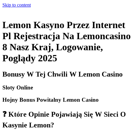
Skip to content
Lemon Kasyno Przez Internet
Pl Rejestracja Na Lemoncasino
8 Nasz Kraj, Logowanie,
Poglądy 2025
Bonusy W Tej Chwili W Lemon Casino
Sloty Online
Hojny Bonus Powitalny Lemon Casino
❓ Które Opinie Pojawiają Się W Sieci O
Kasynie Lemon?