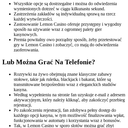
Wszystkie opcje są dostrzegalne i można do odwiedzenia
wymienionych dotrzeć w ciągu kilkunastu sekund.
Zastrzeżenia zakładów są indywidualną sprawą na rzecz
każdej wytwórczości.
Zastosowanie Lemon Casino oferuje przystępny i wygodny
sposób na używanie wraz z ogromnej palety gier
kasynowych.
Premia powitalny owo porządny sposób, żeby przetestować
gry w Lemon Casino i zobaczyć, co mają do odwiedzenia
zaoferowania.
Lub Można Grać Na Telefonie?
Rozrywki na żywo obejmują znane klasyczne zabawy
stołowe, takie jak ruletka, blackjack i bakarat, które są
transmitowane bezpośrednio wraz z eleganckich studiów
kasyna.
Według wypełnieniu na stronie fan uzyskuje e-mail z adresem
aktywacyjnym, który należy kliknąć, aby zakończyć przebieg
rejestracji.
Po zakończeniu rejestracji, fan zdobywa pełny dostęp do
każdego opcji kasyna, w tym możliwość finalizowania wpłat,
funkcjonowania w automaty i korzystania wraz z bonusów.
Tak, w Lemon Casino w sporo slotów można grać zbyt