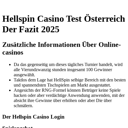
Skip
to
content
Hellspin Casino Test Österreich
Der Fazit 2025
Zusätzliche Informationen Über Online-
casinos
Da das gegenseitig um dieses tägliches Turnier handelt, wird
alle Vierundzwanzig stunden insgesamt 100 Gewinner
ausgewählt.
Taktlos dem Lage hat HellSpin selbige Bereich mit den besten
und spannendsten Tischspielen am Markt ausgestattet.
Angesichts der RNG-Formel können Betrüger keine Spiele
hacken oder aber verdächtige Anwendung anwenden, mit der
absicht ihre Gewinne über erhöhen oder aber Die über
schmälern.
Der Hellspin Casino Login