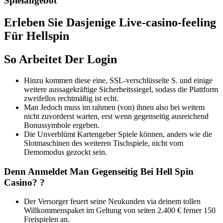
Spielangebot
Erleben Sie Dasjenige Live-casino-feeling
Für Hellspin
So Arbeitet Der Login
Hinzu kommen diese eine, SSL-verschlüsselte S. und einige
weitere aussagekräftige Sicherheitssiegel, sodass die Plattform
zweifellos rechtmäßig ist echt.
Man Jedoch muss im rahmen (von) ihnen also bei weitem
nicht zuvorderst warten, erst wenn gegenseitig ausreichend
Bonussymbole ergeben.
Die Unverblümt Kartengeber Spiele können, anders wie die
Slotmaschinen des weiteren Tischspiele, nicht vom
Demomodus gezockt sein.
Denn Anmeldet Man Gegenseitig Bei Hell Spin
Casino? ?
Der Versorger feuert seine Neukunden via deinem tollen
Willkommenspaket im Geltung von seiten 2.400 € ferner 150
Freispielen an.