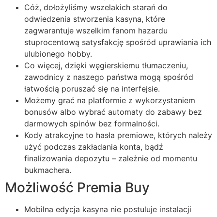
Cóż, dołożyliśmy wszelakich starań do
odwiedzenia stworzenia kasyna, które
zagwarantuje wszelkim fanom hazardu
stuprocentową satysfakcję spośród uprawiania ich
ulubionego hobby.
Co więcej, dzięki węgierskiemu tłumaczeniu,
zawodnicy z naszego państwa mogą spośród
łatwością poruszać się na interfejsie.
Możemy grać na platformie z wykorzystaniem
bonusów albo wybrać automaty do zabawy bez
darmowych spinów bez formalności.
Kody atrakcyjne to hasła premiowe, których należy
użyć podczas zakładania konta, bądź
finalizowania depozytu – zależnie od momentu
bukmachera.
Możliwość Premia Buy
Mobilna edycja kasyna nie postuluje instalacji