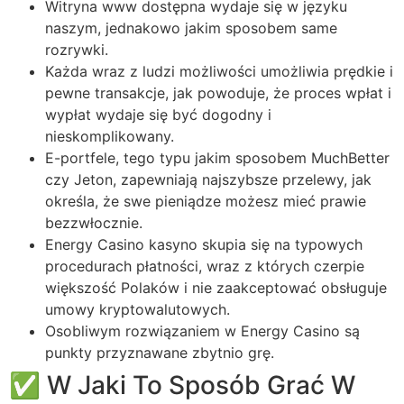
Witryna www dostępna wydaje się w języku
naszym, jednakowo jakim sposobem same
rozrywki.
Każda wraz z ludzi możliwości umożliwia prędkie i
pewne transakcje, jak powoduje, że proces wpłat i
wypłat wydaje się być dogodny i
nieskomplikowany.
E-portfele, tego typu jakim sposobem MuchBetter
czy Jeton, zapewniają najszybsze przelewy, jak
określa, że swe pieniądze możesz mieć prawie
bezzwłocznie.
Energy Casino kasyno skupia się na typowych
procedurach płatności, wraz z których czerpie
większość Polaków i nie zaakceptować obsługuje
umowy kryptowalutowych.
Osobliwym rozwiązaniem w Energy Casino są
punkty przyznawane zbytnio grę.
✅ W Jaki To Sposób Grać W