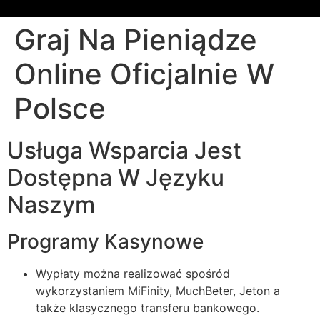
Graj Na Pieniądze
Online Oficjalnie W
Polsce
Usługa Wsparcia Jest
Dostępna W Języku
Naszym
Programy Kasynowe
Wypłaty można realizować spośród
wykorzystaniem MiFinity, MuchBeter, Jeton a
także klasycznego transferu bankowego.