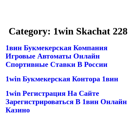
Category:
1win Skachat 228
1вин Букмекерская Компания
Игровые Автоматы Онлайн
Спортивные Ставки В России
1win Букмекерская Контора 1вин
1win Регистрация На Сайте
Зарегистрироваться В 1вин Онлайн
Казино