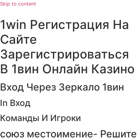
Skip to content
1win Регистрация На
Сайте
Зарегистрироваться
В 1вин Онлайн Казино
Вход Через Зеркало 1вин
In Вход
Команды И Игроки
союз местоимение- Решите