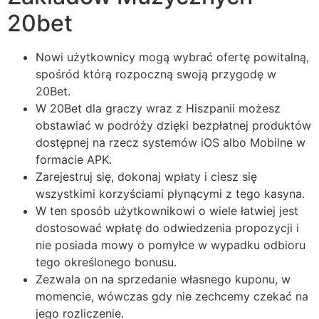
20bet
Nowi użytkownicy mogą wybrać ofertę powitalną,
spośród którą rozpoczną swoją przygodę w
20Bet.
W 20Bet dla graczy wraz z Hiszpanii możesz
obstawiać w podróży dzięki bezpłatnej produktów
dostępnej na rzecz systemów iOS albo Mobilne w
formacie APK.
Zarejestruj się, dokonaj wpłaty i ciesz się
wszystkimi korzyściami płynącymi z tego kasyna.
W ten sposób użytkownikowi o wiele łatwiej jest
dostosować wpłatę do odwiedzenia propozycji i
nie posiada mowy o pomyłce w wypadku odbioru
tego określonego bonusu.
Zezwala on na sprzedanie własnego kuponu, w
momencie, wówczas gdy nie zechcemy czekać na
jego rozliczenie.