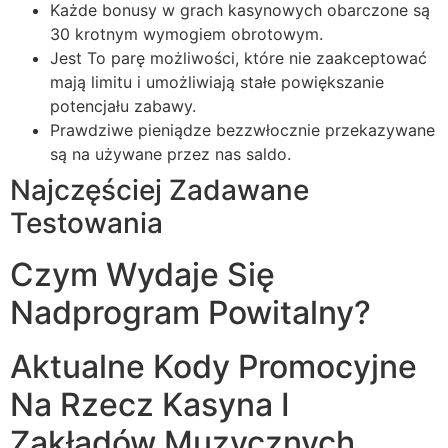
Każde bonusy w grach kasynowych obarczone są
30 krotnym wymogiem obrotowym.
Jest To parę możliwości, które nie zaakceptować
mają limitu i umożliwiają stałe powiększanie
potencjału zabawy.
Prawdziwe pieniądze bezzwłocznie przekazywane
są na używane przez nas saldo.
Najczęściej Zadawane
Testowania
Czym Wydaje Się
Nadprogram Powitalny?
Aktualne Kody Promocyjne
Na Rzecz Kasyna I
Zakładów Muzycznych