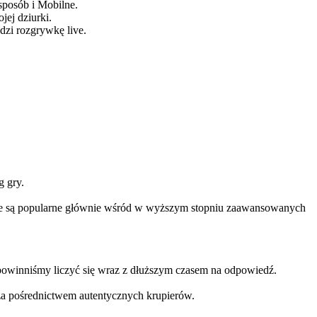
sposób i Mobilne.
jej dziurki.
dzi rozgrywkę live.
g gry.
line są popularne głównie wśród w wyższym stopniu zaawansowanych
 powinniśmy liczyć się wraz z dłuższym czasem na odpowiedź.
za pośrednictwem autentycznych krupierów.