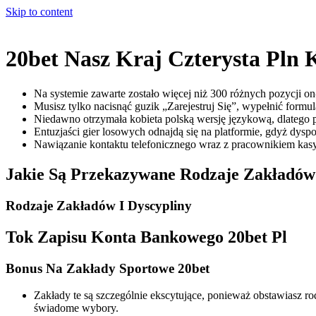
Skip to content
20bet Nasz Kraj Czterysta Pln
Na systemie zawarte zostało więcej niż 300 różnych pozycji on-
Musisz tylko nacisnąć guzik „Zarejestruj Się”, wypełnić formu
Niedawno otrzymała kobieta polską wersję językową, dlatego p
Entuzjaści gier losowych odnajdą się na platformie, gdyż dys
Nawiązanie kontaktu telefonicznego wraz z pracownikiem kas
Jakie Są Przekazywane Rodzaje Zakładów
Rodzaje Zakładów I Dyscypliny
Tok Zapisu Konta Bankowego 20bet Pl
Bonus Na Zakłady Sportowe 20bet
Zakłady te są szczególnie ekscytujące, ponieważ obstawiasz r
świadome wybory.