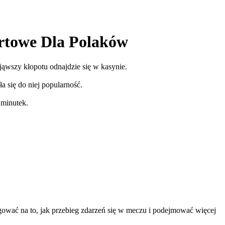
ortowe Dla Polaków
yjąwszy kłopotu odnajdzie się w kasynie.
 się do niej popularność.
 minutek.
agować na to, jak przebieg zdarzeń się w meczu i podejmować więcej