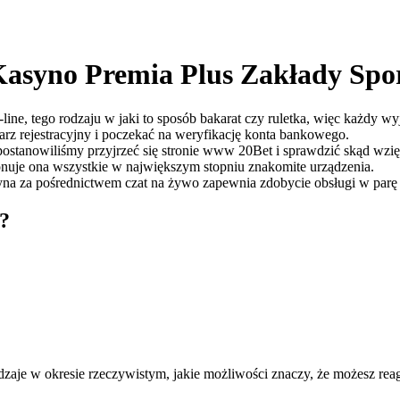
 Kasyno Premia Plus Zakłady Sp
line, tego rodzaju w jaki to sposób bakarat czy ruletka, więc każdy w
larz rejestracyjny i poczekać na weryfikację konta bankowego.
ostanowiliśmy przyjrzeć się stronie www 20Bet i sprawdzić skąd wzięła
ponuje ona wszystkie w największym stopniu znakomite urządzenia.
yna za pośrednictwem czat na żywo zapewnia zdobycie obsługi w parę
?
odzaje w okresie rzeczywistym, jakie możliwości znaczy, że możesz re