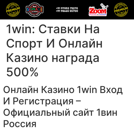
1win: Ставки На
Cпорт И Онлайн
Казино награда
500%
Онлайн Казино 1win Вход
И Регистрация –
Официальный сайт 1вин
Россия