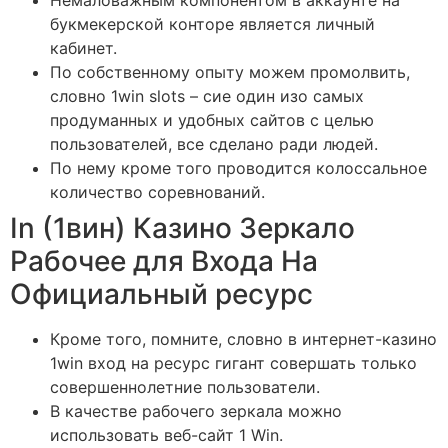
букмекерской конторе является личный
кабинет.
По собственному опыту можем промолвить,
словно 1win slots – сие один изо самых
продуманных и удобных сайтов с целью
пользователей, все сделано ради людей.
По нему кроме того проводится колоссальное
количество соревнований.
In (1вин) Казино Зеркало
Рабочее для Входа На
Официальный ресурс
Кроме того, помните, словно в интернет-казино
1win вход на ресурс гигант совершать только
совершеннолетние пользователи.
В качестве рабочего зеркала можно
использовать веб-сайт 1 Win.