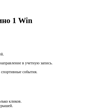
ино 1 Win
ей.
енаправление в учетную запись.
а спортивные события.
лько кликов.
игрышей.