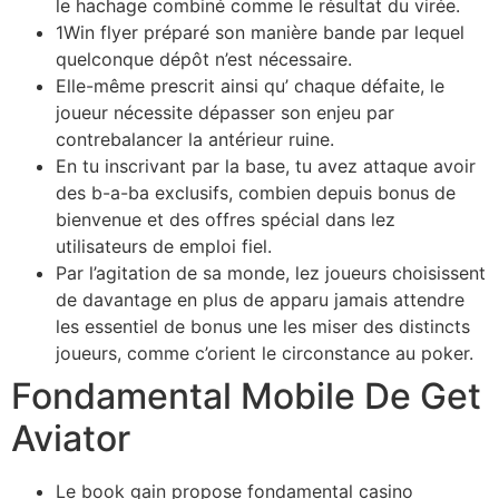
le hachage combiné comme le résultat du virée.
1Win flyer préparé son manière bande par lequel
quelconque dépôt n’est nécessaire.
Elle-même prescrit ainsi qu’ chaque défaite, le
joueur nécessite dépasser son enjeu par
contrebalancer la antérieur ruine.
En tu inscrivant par la base, tu avez attaque avoir
des b-a-ba exclusifs, combien depuis bonus de
bienvenue et des offres spécial dans lez
utilisateurs de emploi fiel.
Par l’agitation de sa monde, lez joueurs choisissent
de davantage en plus de apparu jamais attendre
les essentiel de bonus une les miser des distincts
joueurs, comme c’orient le circonstance au poker.
Fondamental Mobile De Get
Aviator
Le book gain propose fondamental casino