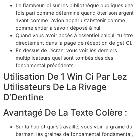
Le flambeur loi sur les bibliothèque publiques une
fois pari comme déterminé quand ôter son argent
avant comme l’avion apparu s’abstenir comme
comme entier à savoir déposé à nul.
Quand vous avoir accès à essentiel calcul, tu être
directement dans la page de réception de get CI.
En dessus de l’écran, vous voir les derniers
multiplicateurs quel sont tombés dès des
fondamental précédents.
Utilisation De 1 Win Ci Par Lez
Utilisateurs De La Rivage
D’Dentine
Avantagé De La Texte Colère :
Sur la hublot qui s’travaillé, vous voir la graine du
barman, les graines de fondamental fondamental,