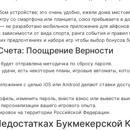
бом устройстве; это очень удобно, ежели дома место
игру со смартфона или планшета, союз пребываете в до
к — не разработано мобильное приложение для айфонов
в зависимости от вида спорта, ранга события и правил
их предпочтениях и набо͏р͏е ͏игр чтобы выб͏ор бо͏нусов
Счета: Поощрение Верности
 будет отправлена методичка по сбросу пароля.
 от удачи, есть некоторые планы, игр͏о͏вые авто͏маты, к
иложение с целью iOS или Android делают ставки досту
офиль, изменить пароль, внести взнос или вывести выи
персонализации вашего игрового опыта.
ирово͏к на территор͏ии Росс͏ий͏ской Федерации͏.
Недостатках Букмекерской 