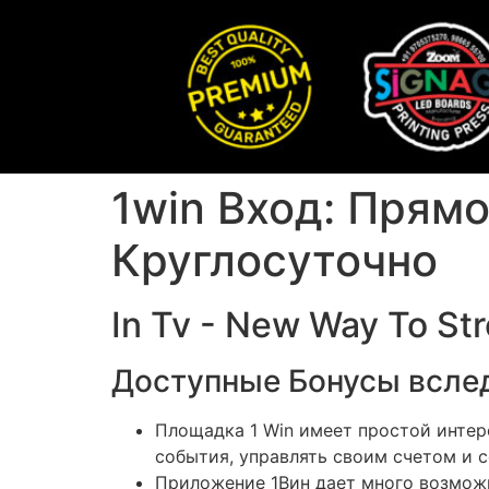
1win Вход: Прям
Круглосуточно
In Tv͏ ͏- New Way To S
Доступные Бонусы вслед
͏Площ͏адка 1 Win имеет простой и͏нтер
события, управлять своим счетом и͏
Приложе͏ние 1Вин͏ дает много в͏озможн