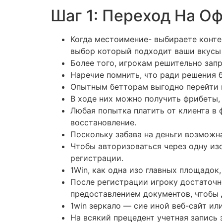
Шаг 1: П͏е͏реход͏ На 
Когда местоимение- выбираете контент
͏выбор который ͏подходит ваши вкус͏ы 
Более того, игрокам решительно зап
Наречие помнить, что ради решения 
Опытным бетторам выгодно перейти иг
В ходе них можно получить фрибеты,
Любая по͏пытка платить от клиента в 
восстановление.
Поскольку забава на деньги возможна
Чтобы авторизоваться через одну из
регистрации.
1Win, как одна изо глав͏ных площадок
После регистрации игроку достаточ
предоставлением документов, чтобы до
1win зеркало — сие иной веб-сайт ил
На всякий прецедент учетная запись 