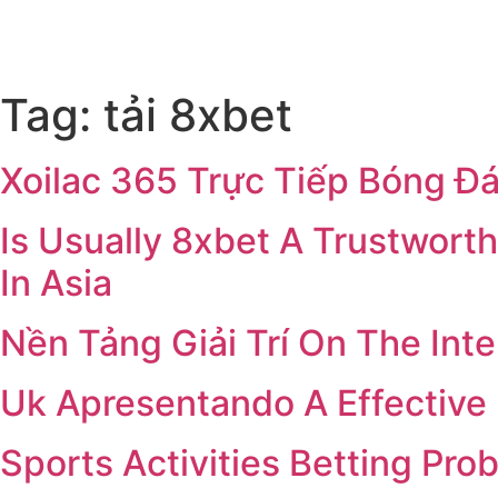
Tag:
tải 8xbet
Xoilac 365 Trực Tiếp Bóng Đá
Is Usually 8xbet A Trustwort
In Asia
Nền Tảng Giải Trí On The Int
Uk Apresentando A Effective
Sports Activities Betting Pro