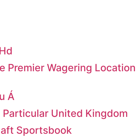
 Hd
he Premier Wagering Location
u Á
 Particular United Kingdom
chaft Sportsbook