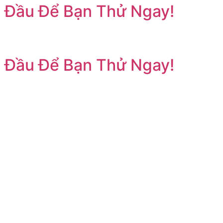
n Đầu Để Bạn Thử Ngay!
n Đầu Để Bạn Thử Ngay!