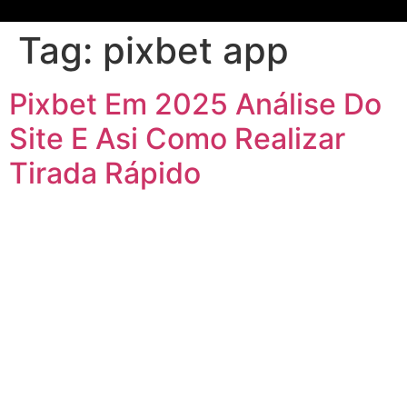
Tag:
pixbet app
Pixbet Em 2025 Análise Do
Site E Asi Como Realizar
Tirada Rápido