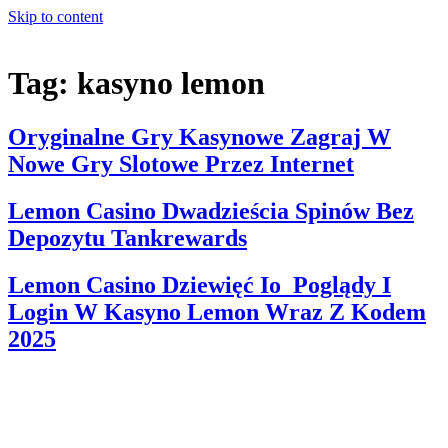
Skip to content
Tag:
kasyno lemon
Oryginalne Gry Kasynowe Zagraj W
Nowe Gry Slotowe Przez Internet
Lemon Casino Dwadzieścia Spinów Bez
Depozytu Tankrewards
Lemon Casino Dziewięć Io ️ Poglądy I
Login W Kasyno Lemon Wraz Z Kodem
2025