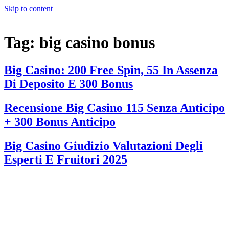
Skip to content
Tag:
big casino bonus
Big Casino: 200 Free Spin, 55 In Assenza
Di Deposito E 300 Bonus
Recensione Big Casino 115 Senza Anticipo
+ 300 Bonus Anticipo
Big Casino Giudizio Valutazioni Degli
Esperti E Fruitori 2025