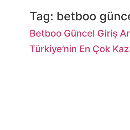
Skip
to
Tag:
betboo günc
content
Betboo Güncel Giriş A
Türkiye’nin En Çok Kaz