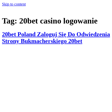
Skip to content
Tag:
20bet casino logowanie
20bet Poland Zaloguj Się Do Odwiedzenia
Strony Bukmacherskiego 20bet