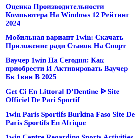
Оценка Производительности
Компьютера На Windows 12 Рейтинг
2024
Мобильная вариант 1win: Скачать
Приложение ради Ставок На Спорт
Ваучер 1win На Сегодня: Как
приобрести И Активировать Ваучер
Бк 1вин В 2025
Get Ci En Littoral D’Dentine ᐉ Site
Officiel De Pari Sportif
1win Paris Sportifs Burkina Faso Site De
Paris Sportifs En Afrique
1win Centre Regarding Sports Activities