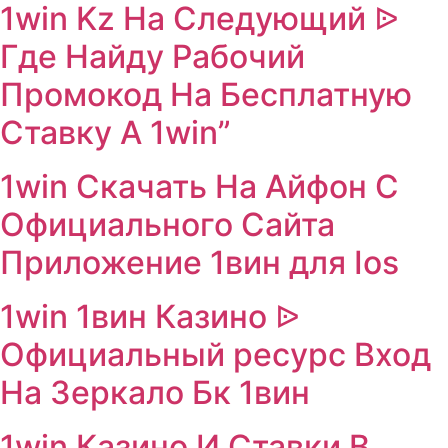
1win Kz На Следующий ᐉ
Где Найду Рабочий
Промокод На Бесплатную
Ставку А 1win”
1win Скачать На Айфон С
Официального Сайта
Приложение 1вин для Ios
1win 1вин Казино ᐉ
Официальный ресурс Вход
На Зеркало Бк 1вин
1win Казино И Ставки В