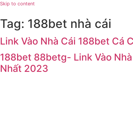
Skip to content
Tag:
188bet nhà cái
Link Vào Nhà Cái 188bet Cá 
188bet 88betg- Link Vào Nhà
Nhất 2023