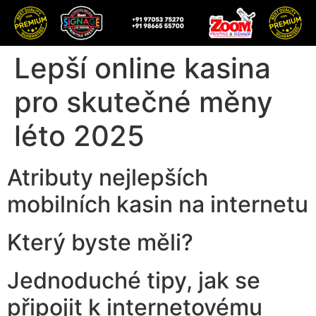
Lepší online kasina
pro skutečné měny
léto 2025
Atributy nejlepších
mobilních kasin na internetu
Který byste měli?
Jednoduché tipy, jak se
připojit k internetovému