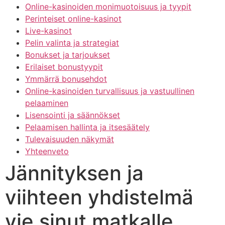
Online-kasinoiden monimuotoisuus ja tyypit
Perinteiset online-kasinot
Live-kasinot
Pelin valinta ja strategiat
Bonukset ja tarjoukset
Erilaiset bonustyypit
Ymmärrä bonusehdot
Online-kasinoiden turvallisuus ja vastuullinen
pelaaminen
Lisensointi ja säännökset
Pelaamisen hallinta ja itsesäätely
Tulevaisuuden näkymät
Yhteenveto
Jännityksen ja
viihteen yhdistelmä
vie sinut matkalle,