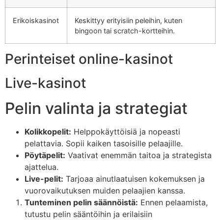
Erikoiskasinot
Keskittyy erityisiin peleihin, kuten
bingoon tai scratch-kortteihin.
Perinteiset online-kasinot
Live-kasinot
Pelin valinta ja strategiat
Kolikkopelit:
Helppokäyttöisiä ja nopeasti
pelattavia. Sopii kaiken tasoisille pelaajille.
Pöytäpelit:
Vaativat enemmän taitoa ja strategista
ajattelua.
Live-pelit:
Tarjoaa ainutlaatuisen kokemuksen ja
vuorovaikutuksen muiden pelaajien kanssa.
Tunteminen pelin säännöistä:
Ennen pelaamista,
tutustu pelin sääntöihin ja erilaisiin