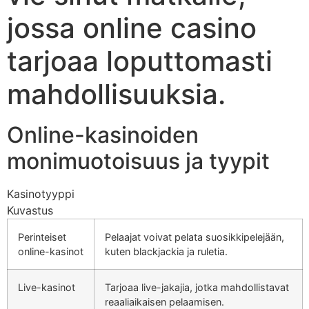
jossa online casino
tarjoaa loputtomasti
mahdollisuuksia.
Online-kasinoiden
monimuotoisuus ja tyypit
Kasinotyyppi
Kuvastus
Perinteiset
Pelaajat voivat pelata suosikkipelejään,
online-kasinot
kuten blackjackia ja ruletia.
Live-kasinot
Tarjoaa live-jakajia, jotka mahdollistavat
reaaliaikaisen pelaamisen.