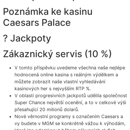
Poznámka ke kasinu
Caesars Palace
? Jackpoty
Zákaznický servis (10 %)
V tomto příspěvku uvedeme všechna naše nejlépe
hodnocená online kasina s reálným výdělkem a
můžete zobrazit naše vlastní vyhledávání
kasinových her s nejvyšším RTP %.
V oblasti progresivních jackpotů udělila společnost
Super Chance největší ocenění, a to v celkové výši
přesahující 20 milionů dolarů.
Nové věrnostní programy s označením Caesars a
vy budete v MGM se konkrétně vážou k výhodám,