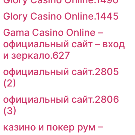
Glory Casino Online.1445
Gama Casino Online –
официальный сайт – вход
и зеркало.627
официальный сайт.2805
(2)
официальный сайт.2806
(3)
казино и покер рум –