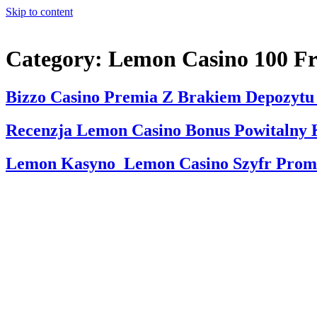
Skip to content
Category:
Lemon Casino 100 Fr
Bizzo Casino Premia Z Brakiem Depozytu 
Recenzja Lemon Casino Bonus Powitalny K
Lemon Kasyno ️ Lemon Casino Szyfr Promoc