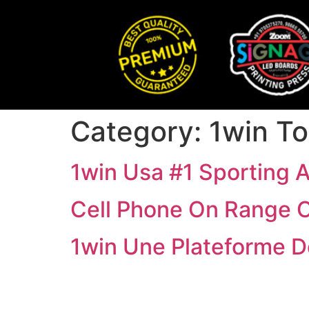
Category:
1win To
1win Usa #1 Sporting A
Cell Phone On Range C
1win Une Plateforme De