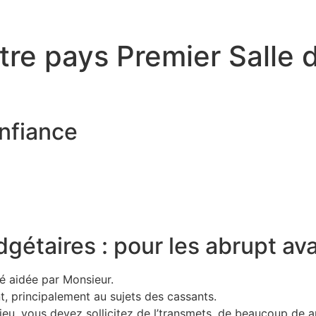
re pays Premier Salle d
onfiance
étaires : pour les abrupt av
llé aidée par Monsieur.
, principalement au sujets des cassants.
u, vous devez sollicitez de l’transmets, de beaucoup de arg